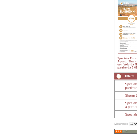
Speciale Form
Agosto Sharm
con Volo da N
partire da € 6
Offerta
Special
partire 
Sharm El
Speciale
a perso
Special
Mostrando