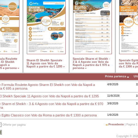
ula Roulette
Speciale Sharm el Sheikh -
Sharm El Sheikh Speciale
Speciale Egit
 El Sheikh
3 & 4 Agosto con Volo da
11 Agosto con Volo da
con Volo da R
apoli a
Napoli a partire da € 970 a
Napoli a partire da € 1295 »
da € 1300 a p
95 a persona »
persona »
Prima partenza
Ult
e Formula Roulette Agosto Sharm El Sheikh con Volo da Napoli a
4/8/2026
1
da € 695 a persona
 Sheikh Speciale 11 Agosto con Volo da Napoli a partire da € 1295
11/8/2026
1
 Sharm el Sheikh - 3 & 4 Agosto con Volo da Napoli a partire da € 970
3/8/2026
1
na
e Egitto Classico con Volo da Roma a partire da € 1300 a persona
1/6/2026
7
Precedente
| Pagina 1 
Offerte per pagina
Copyright © 20