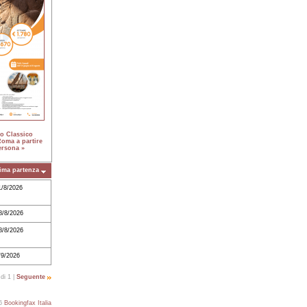
to Classico
oma a partire
ersona »
ima partenza
1/8/2026
8/8/2026
8/8/2026
/9/2026
di 1 |
Seguente
26
Bookingfax Italia