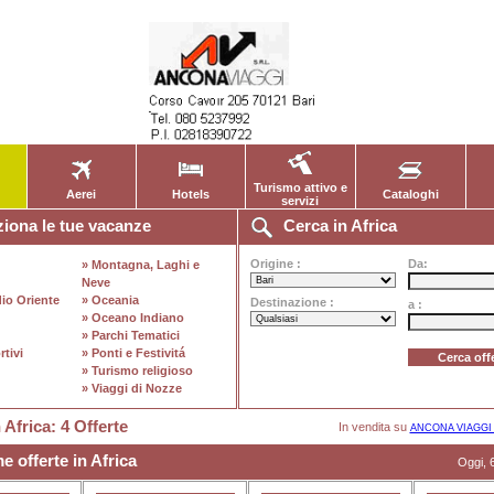
Turismo attivo e
Aerei
Hotels
Cataloghi
servizi
iona le tue vacanze
Cerca in Africa
Origine :
Da:
» Montagna, Laghi e
Neve
io Oriente
» Oceania
Destinazione :
a :
» Oceano Indiano
» Parchi Tematici
rtivi
» Ponti e Festivitá
» Turismo religioso
» Viaggi di Nozze
n Africa: 4 Offerte
In vendita su
ANCONA VIAGGI
e offerte in Africa
Oggi, 